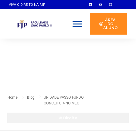
VIVA O DIREITO NA FJP
ÁREA
DO
ALUNO
By
indoor
abril 15, 2025
No Comments
Home
Blog
UNIDADE PASSO FUNDO
CONCEITO 4 NO MEC
#
Direito