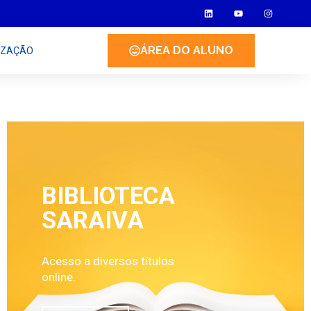
ÁREA DO ALUNO
IZAÇÃO
BIBLIOTECA
SARAIVA
Acesso a diversos títulos
online.