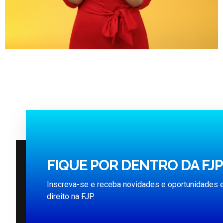
FIQUE POR DENTRO DA FJP
Inscreva-se e receba novidades e oportunidades e
direito na FJP.