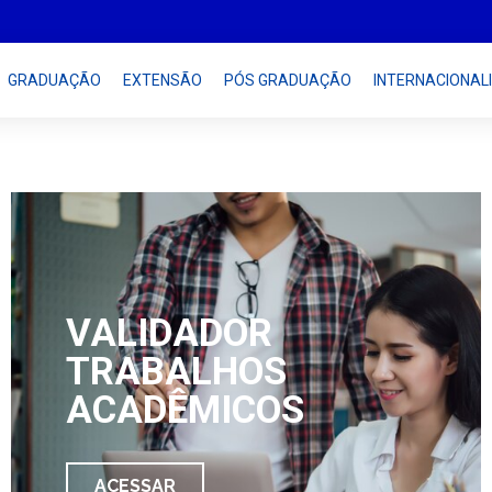
GRADUAÇÃO
EXTENSÃO
PÓS GRADUAÇÃO
INTERNACIONAL
VALIDADOR
TRABALHOS
ACADÊMICOS
ACESSAR