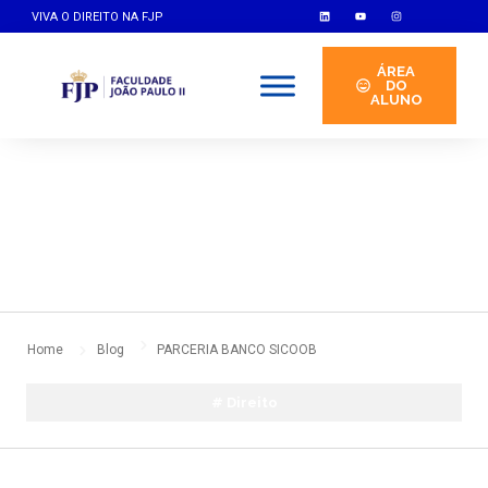
VIVA O DIREITO NA FJP
ÁREA
DO
ALUNO
By
indoor
setembro 10, 2024
No Comments
Home
Blog
PARCERIA BANCO SICOOB
#
Direito