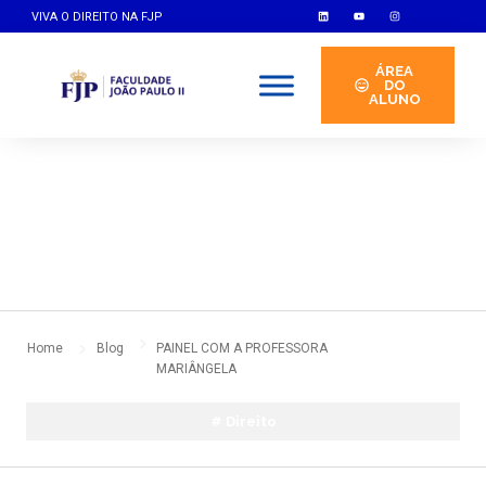
VIVA O DIREITO NA FJP
ÁREA
DO
ALUNO
By
indoor
setembro 4, 2024
No Comments
Home
Blog
PAINEL COM A PROFESSORA
MARIÂNGELA
#
Direito