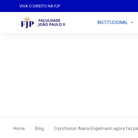
VIVA O DIREITO NA FJP
INSTITUCIONAL
By
indoor
fevereiro 13, 2025
No Comme
Home
Blog
O professor Alana Engelmann agora faz pa