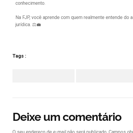
conhecimento.
Na FJP, você aprende com quem realmente entende do as
jurídica. ⚖️💼
Tags :
Facebook
Twitter
Deixe um comentário
O seu endereço de e-mail não será publicado.
Campos obr