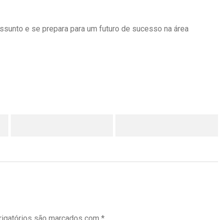
sunto e se prepara para um futuro de sucesso na área
LinkedIn
Pinterest
igatórios são marcados com
*