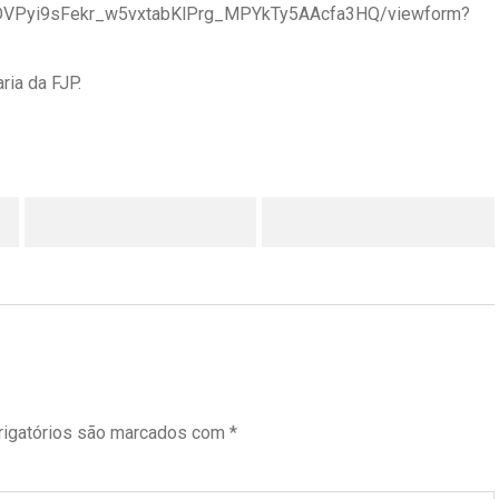
6DVPyi9sFekr_w5vxtabKlPrg_MPYkTy5AAcfa3HQ/viewform?
ria da FJP.
LinkedIn
Pinterest
igatórios são marcados com
*