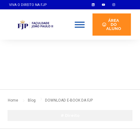
VIVA O DIREITO NA FJP
ÁREA
DO
ALUNO
By
indoor
agosto 17, 2023
No Comments
Home
Blog
DOWNLOAD E-BOOK DA FJP
#
Direito